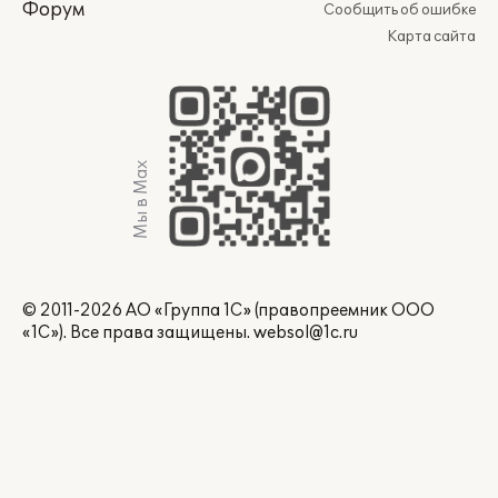
Форум
Сообщить об ошибке
Карта сайта
Мы в Max
© 2011-2026 АО «Группа 1С» (правопреемник ООО
«1С»). Все права защищены.
websol@1c.ru