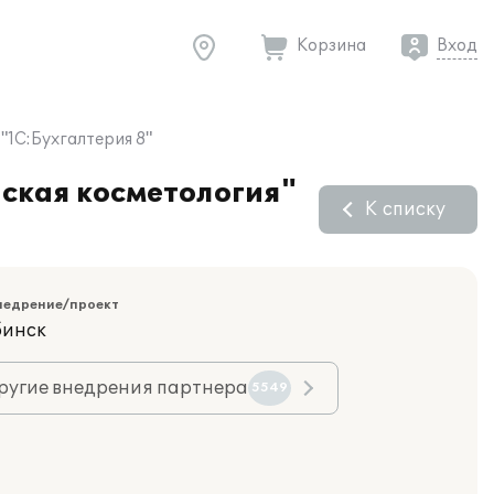
Корзина
Вход
"1С:Бухгалтерия 8"
нская косметология"
К списку
недрение/проект
бинск
ругие внедрения партнера
5549