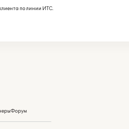
клиента по линии ИТС.
неры
Форум