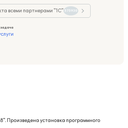
та всеми партнерами "1С"
575930
 задача
слуги
 8". Произведена установка программного