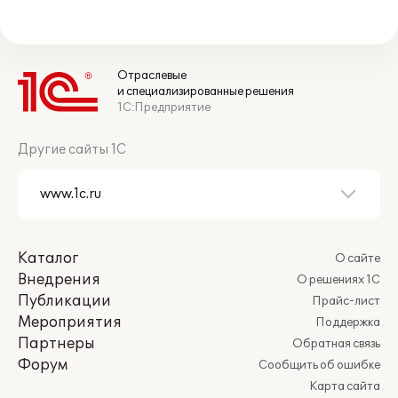
Отраслевые
и специализированные решения
1С:Предприятие
Другие сайты 1С
Каталог
О сайте
Внедрения
О решениях 1С
Публикации
Прайс-лист
Мероприятия
Поддержка
Партнеры
Обратная связь
Форум
Сообщить об ошибке
Карта сайта