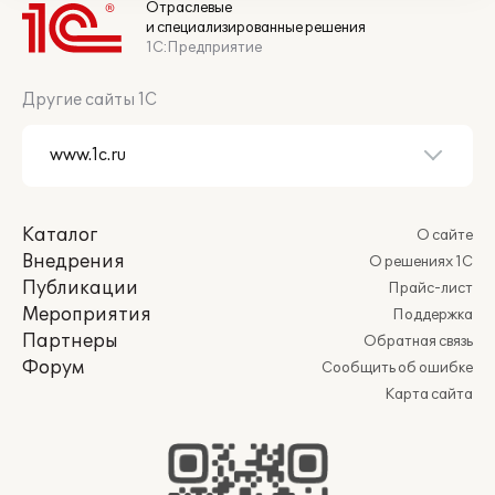
Отраслевые
и специализированные решения
1С:Предприятие
Другие сайты 1С
Каталог
О сайте
Внедрения
О решениях 1С
Публикации
Прайс-лист
Мероприятия
Поддержка
Партнеры
Обратная связь
Форум
Сообщить об ошибке
Карта сайта