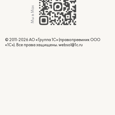
Мы в Max
© 2011-2026 АО «Группа 1С» (правопреемник ООО
«1С»). Все права защищены.
websol@1c.ru