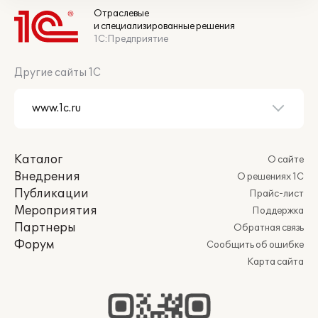
Отраслевые
и специализированные решения
1С:Предприятие
Другие сайты 1С
Каталог
О сайте
Внедрения
О решениях 1С
Публикации
Прайс-лист
Мероприятия
Поддержка
Партнеры
Обратная связь
Форум
Сообщить об ошибке
Карта сайта