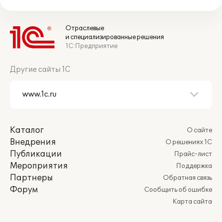
Отраслевые
и специализированные решения
1С:Предприятие
Другие сайты 1С
Каталог
О сайте
Внедрения
О решениях 1С
Публикации
Прайс-лист
Мероприятия
Поддержка
Партнеры
Обратная связь
Форум
Сообщить об ошибке
Карта сайта