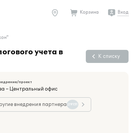
Корзина
Вход
кон"
огового учета в
К списку
недрение/проект
ва – Центральный офис
ругие внедрения партнера
29151