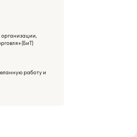
в организации,
рговля» (БиТ)
деланную работу и