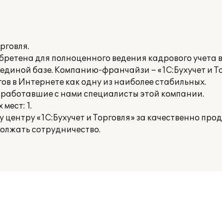
рговля.
бретена для полноценного ведения кадрового учета 
диной базе. Компанию-франчайзи – «1С:Бухучет и То
ов в Интернете как одну из наиболее стабильных.
е работавшие с нами специалисты этой компании.
мест: 1.
центру «1С:Бухучет и Торговля» за качественно про
олжать сотрудничество.