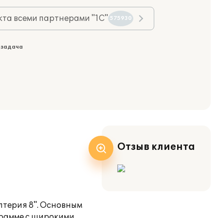
та всеми партнерами "1С"
575930
 задача
Отзыв клиента
алтерия 8". Основным
грамме с широкими