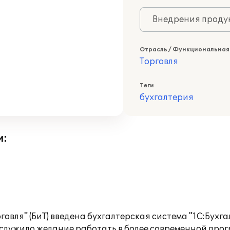
Внедрения продук
Отрасль / Функциональная
Торговля
Теги
бухгалтерия
и:
овля" (БиТ) введена бухгалтерская система "1С:Бухг
послужило желание работать в более современной про