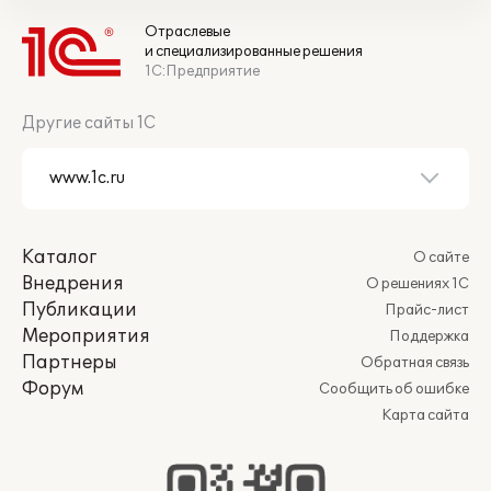
Отраслевые
и специализированные решения
1С:Предприятие
Другие сайты 1С
Каталог
О сайте
Внедрения
О решениях 1С
Публикации
Прайс-лист
Мероприятия
Поддержка
Партнеры
Обратная связь
Форум
Сообщить об ошибке
Карта сайта