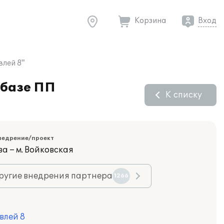
Корзина
Вход
влей 8"
 базе ПП
К списку
недрение/проект
а – м. Войковская
ругие внедрения партнера
1266
влей 8