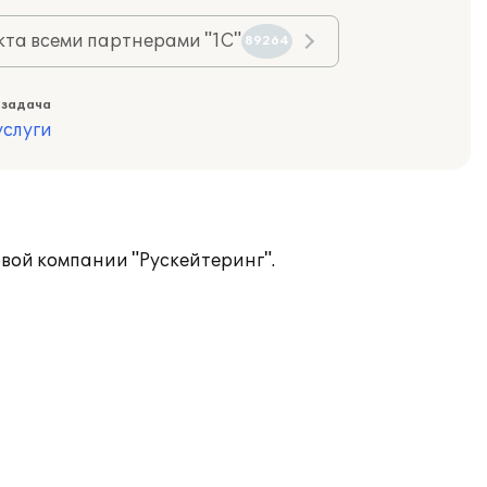
та всеми партнерами "1С"
89264
 задача
слуги
вой компании "Рускейтеринг".