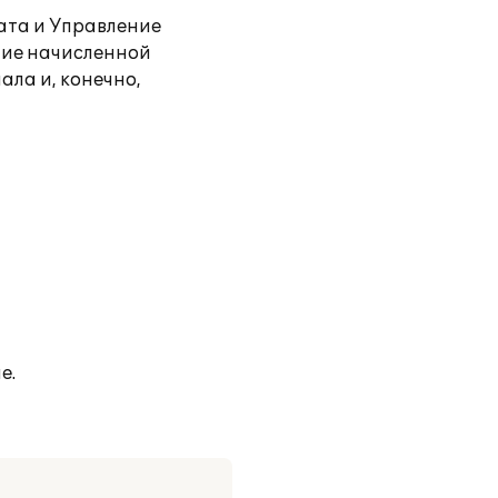
ата и Управление
ние начисленной
ала и, конечно,
е.