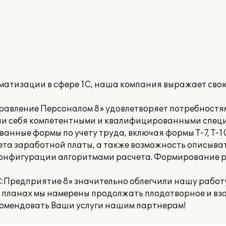
оматизации в сфере 1С, наша компания выражает сво
равление Персоналом 8» удовлетворяет потребностя
ли себя компетентными и квалифицированными спец
нные формы по учету труда, включая формы Т-7, Т-10,
ета заработной платы, а также возможность описыва
 конфигурации алгоритмами расчета. Формирование
Предприятие 8» значительно облегчили нашу работу
х планах мы намерены продолжать плодотворное и в
комендовать Ваши услуги нашим партнерам!