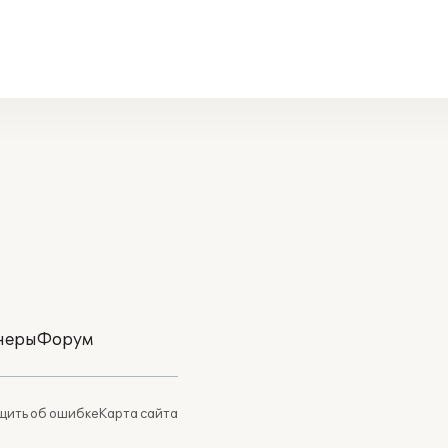
неры
Форум
ить об ошибке
Карта сайта