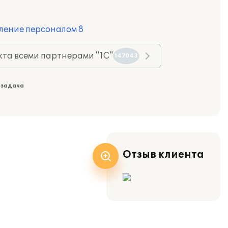
ление персоналом 8
та всеми партнерами "1С"
147043
 задача
Отзыв клиента