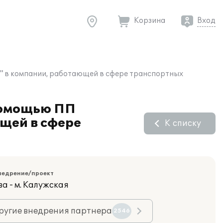
Корзина
Вход
8" в компании, работающей в сфере транспортных
 помощью ПП
щей в сфере
К списку
недрение/проект
а - м. Калужская
ругие внедрения партнера
2546