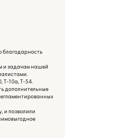
ю благодарность
м и задачам нашей
иалистами.
 Т-10а, Т-54.
ть дополнительные
 регламентированных
, и позволили
заимовыгодное