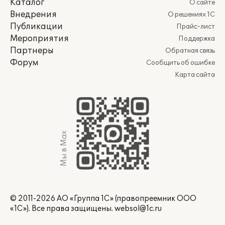
Каталог
О сайте
Внедрения
О решениях 1С
Публикации
Прайс-лист
Мероприятия
Поддержка
Партнеры
Обратная связь
Форум
Сообщить об ошибке
Карта сайта
Мы в Max
© 2011-2026 АО «Группа 1С» (правопреемник ООО
«1С»). Все права защищены.
websol@1c.ru