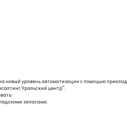
на новый уровень автоматизации с помощью прикладн
салтинг.Уральский центр".
вать:
кладскими запасами;