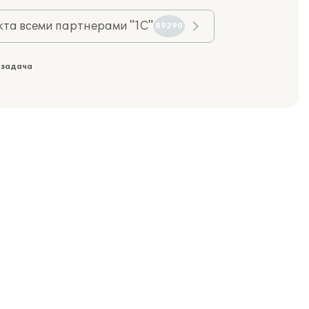
та всеми партнерами "1С"
89290
 задача