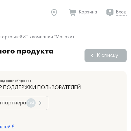
Корзина
Вход
орговлей 8" в компании "Малахит"
ного продукта
К списку
недрение/проект
НТР ПОДДЕРЖКИ ПОЛЬЗОВАТЕЛЕЙ
я партнера
163
влей 8