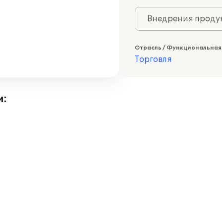
Внедрения продук
Отрасль / Функциональная
Торговля
и: