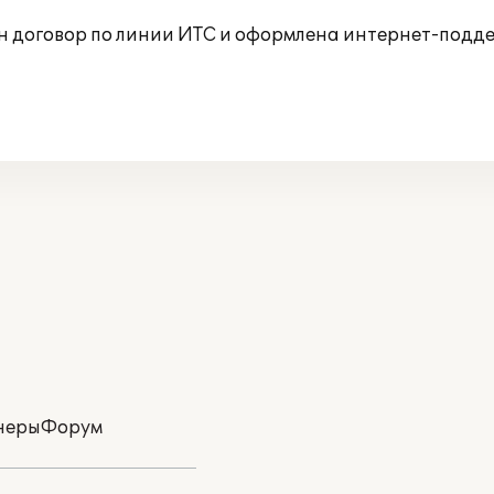
н договор по линии ИТС и оформлена интернет-подде
неры
Форум