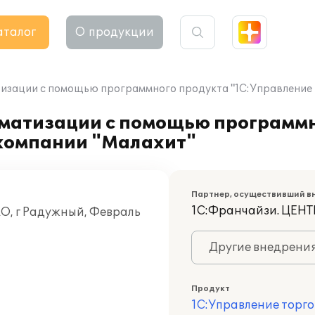
аталог
О продукции
изации с помощью программного продукта "1С:Управление т
оматизации с помощью программ
 компании "Малахит"
Партнер, осуществивший в
1С:Франчайзи. ЦЕ
О, г Радужный, Февраль
Другие внедрени
Продукт
1С:Управление торго