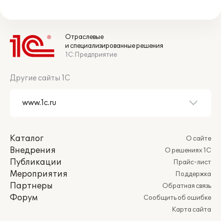
Отраслевые
и специализированные решения
1С:Предприятие
Другие сайты 1С
Каталог
О сайте
Внедрения
О решениях 1С
Публикации
Прайс-лист
Мероприятия
Поддержка
Партнеры
Обратная связь
Форум
Сообщить об ошибке
Карта сайта