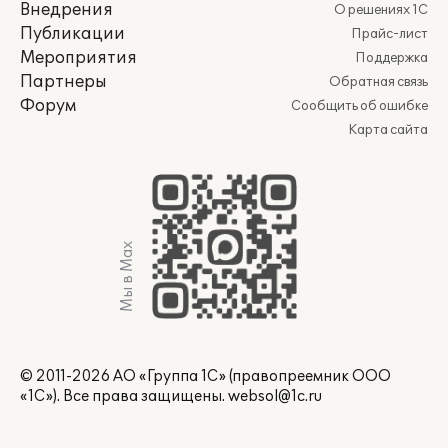
Внедрения
О решениях 1С
Публикации
Прайс-лист
Мероприятия
Поддержка
Партнеры
Обратная связь
Форум
Сообщить об ошибке
Карта сайта
Мы в Max
© 2011-2026 АО «Группа 1С» (правопреемник ООО
«1С»). Все права защищены.
websol@1c.ru