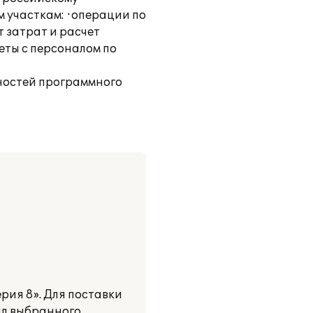
м участкам: ·операции по
т затрат и расчет
еты с персоналом по
жностей программного
ия 8». Для поставки
ал выбранного