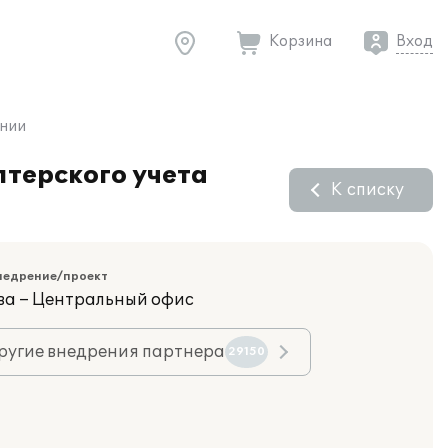
Корзина
Вход
ании
лтерского учета
К списку
недрение/проект
ва – Центральный офис
ругие внедрения партнера
29150