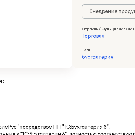
Внедрения продук
Отрасль / Функциональная
Торговля
Теги
бухгалтерия
и:
имРус" посредством ПП "1С:Бухгалтерия 8".
анные в "1С:Бухгалтерии 8", полностью соответствую