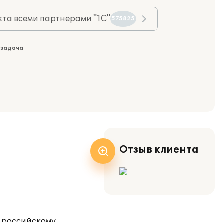
та всеми партнерами "1С"
575825
 задача
Отзыв клиента
т российскому