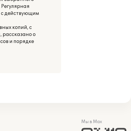
 Регулярная
и с действующим
вных копий, с
, рассказано о
сов и порядке
Мы в Max