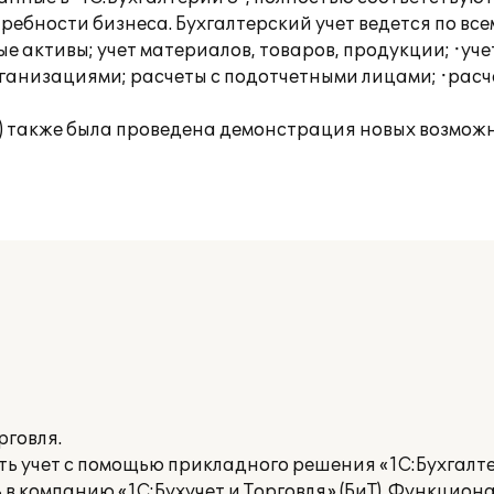
ребности бизнеса. Бухгалтерский учет ведется по все
е активы; учет материалов, товаров, продукции; ·уче
рганизациями; расчеты с подотчетными лицами; ·расч
Т) также была проведена демонстрация новых возмо
рговля.
 учет с помощью прикладного решения «1С:Бухгалтер
в компанию «1С:Бухучет и Торговля» (БиТ). Функцион