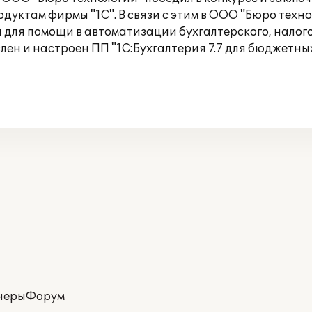
уктам фирмы "1С". В связи с этим в ООО "Бюро техн
для помощи в автоматизации бухгалтерского, налогов
ен и настроен ПП "1С:Бухгалтерия 7.7 для бюджетны
неры
Форум