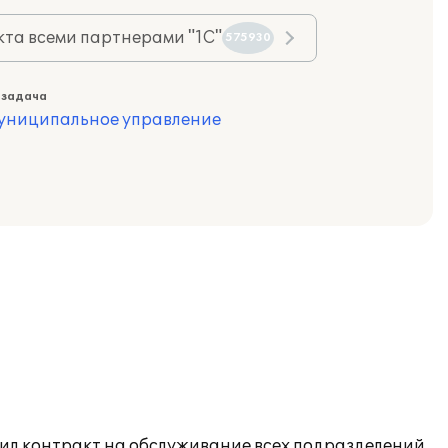
та всеми партнерами "1С"
575930
 задача
муниципальное управление
чил контракт на обслуживание всех подразделений