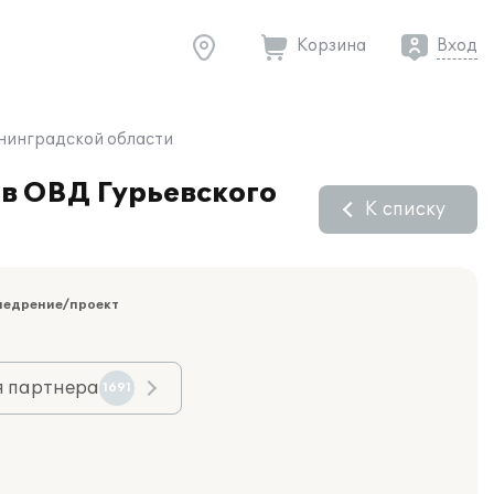
Корзина
Вход
ининградской области
в ОВД Гурьевского
К списку
недрение/проект
я партнера
1691