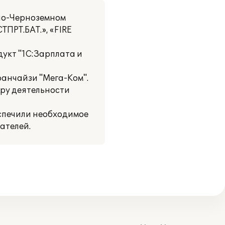
но-Черноземном
ТПРТ.БАТ.», «FIRE
дукт "1С:Зарплата и
анчайзи "Мега-Ком".
ру деятельности
спечили необходимое
ателей.