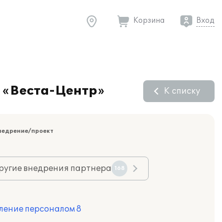
Корзина
Вход
 «Веста-Центр»
К списку
недрение/проект
ругие внедрения партнера
168
ление персоналом 8