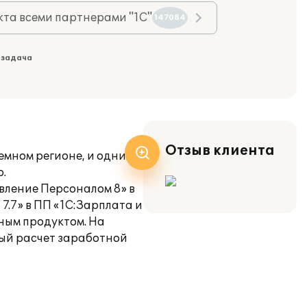
та всеми партнерами "1С"
147084
 задача
Отзыв клиента
мном регионе, и одним
р.
вление Персоналом 8» в
7.7» в ПП «1С:Зарплата и
ным продуктом. На
ный расчет заработной