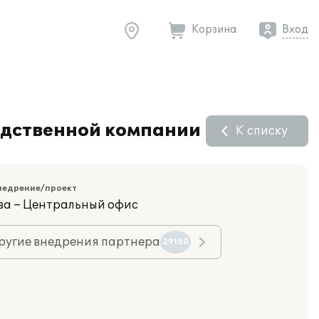
Корзина
Вход
водственной компании
К списку
недрение/проект
ва – Центральный офис
ругие внедрения партнера
29150