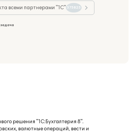
та всеми партнерами "1С"
575825
 задача
ого решения "1С:Бухгалтерия 8".
вских, валютные операций, вести и