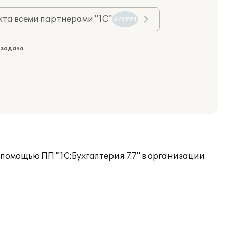
та всеми партнерами "1С"
575993
 задача
помощью ПП "1С:Бухгалтерия 7.7" в организации