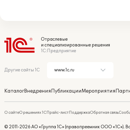
Отраслевые
и специализированные решения
1С:Предприятие
Другие сайты 1С
Каталог
Внедрения
Публикации
Мероприятия
Парт
О сайте
О решениях 1С
Прайс-лист
Поддержка
Обратная связь
Сообщ
© 2011-2026 АО «Группа 1С» (правопреемник ООО «1С»). 