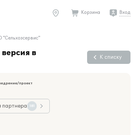
Корзина
Вход
О "Сельхозсервис"
 версия в
К списку
недрение/проект
я партнера
181