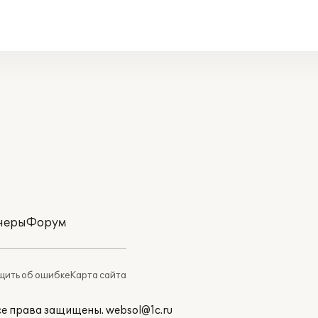
неры
Форум
ить об ошибке
Карта сайта
Все права защищены.
websol@1c.ru