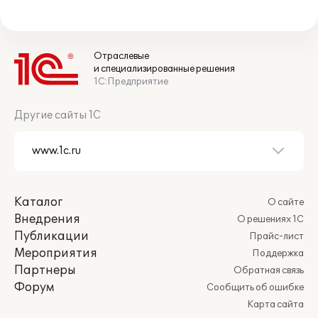
Отраслевые
и специализированные решения
1С:Предприятие
Другие сайты 1С
Каталог
О сайте
Внедрения
О решениях 1С
Публикации
Прайс-лист
Мероприятия
Поддержка
Партнеры
Обратная связь
Форум
Сообщить об ошибке
Карта сайта