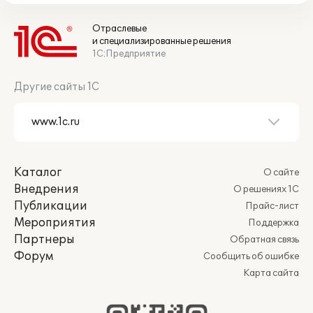
Отраслевые
и специализированные решения
1С:Предприятие
Другие сайты 1С
Каталог
О сайте
Внедрения
О решениях 1С
Публикации
Прайс-лист
Мероприятия
Поддержка
Партнеры
Обратная связь
Форум
Сообщить об ошибке
Карта сайта