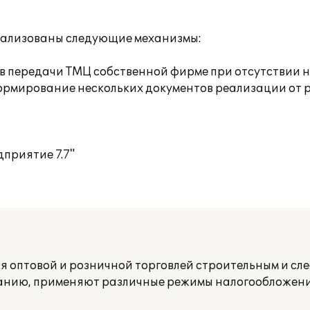
еализованы следующие механизмы:
 передачи ТМЦ собственной фирме при отсутствии н
ормирование нескольких документов реализации от р
приятие 7.7"
 оптовой и розничной торговлей строительным и сл
анию, применяют различные режимы налогообложени