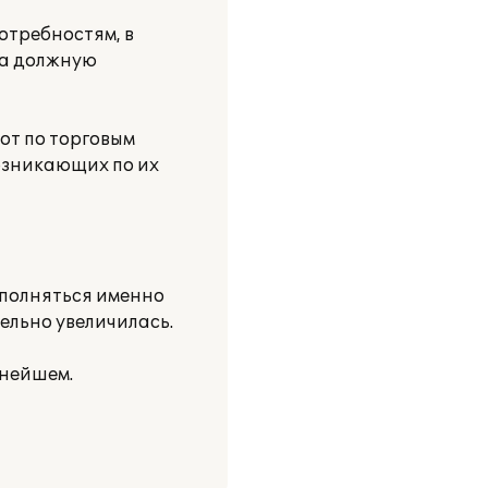
отребностям, в
ла должную
от по торговым
озникающих по их
ыполняться именно
ельно увеличилась.
ьнейшем.