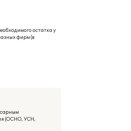
еобходимого остатка у
азных фирм (в
есарным
я (ОСНО, УСН,