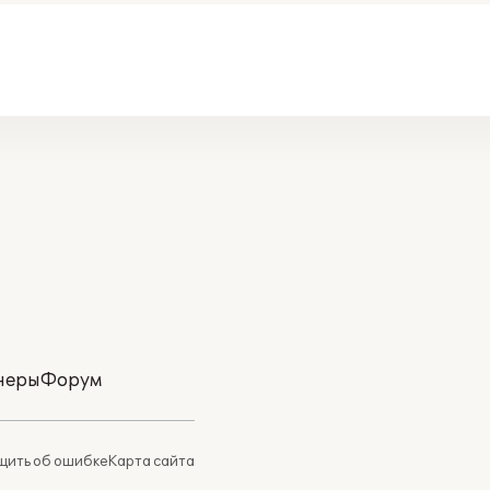
неры
Форум
ить об ошибке
Карта сайта