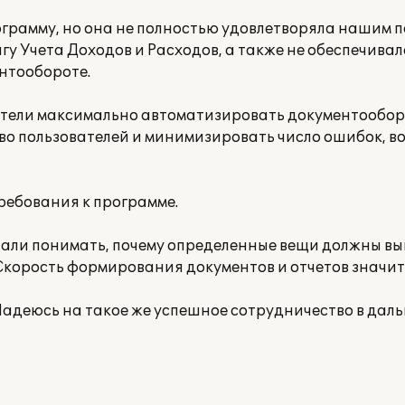
ограмму, но она не полностью удовлетворяла нашим п
гу Учета Доходов и Расходов, а также не обеспечива
нтообороте.
отели максимально автоматизировать документообор
во пользователей и минимизировать число ошибок, в
ребования к программе.
стали понимать, почему определенные вещи должны в
 Скорость формирования документов и отчетов значит
Надеюсь на такое же успешное сотрудничество в дал