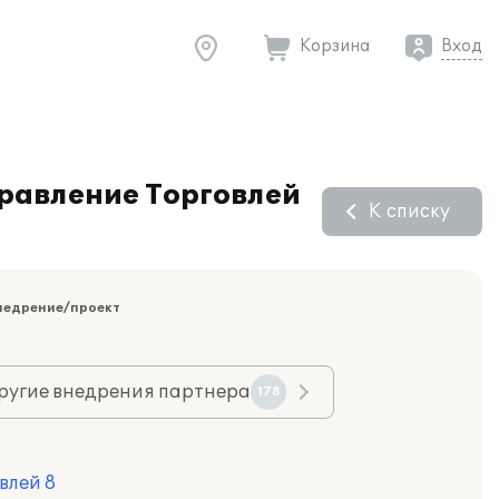
Корзина
Вход
равление Торговлей
К списку
недрение/проект
ругие внедрения партнера
178
влей 8