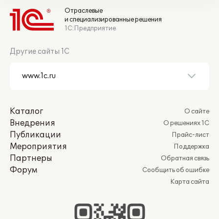
Отраслевые
и специализированные решения
1С:Предприятие
Другие сайты 1С
Каталог
О сайте
Внедрения
О решениях 1С
Публикации
Прайс-лист
Мероприятия
Поддержка
Партнеры
Обратная связь
Форум
Сообщить об ошибке
Карта сайта