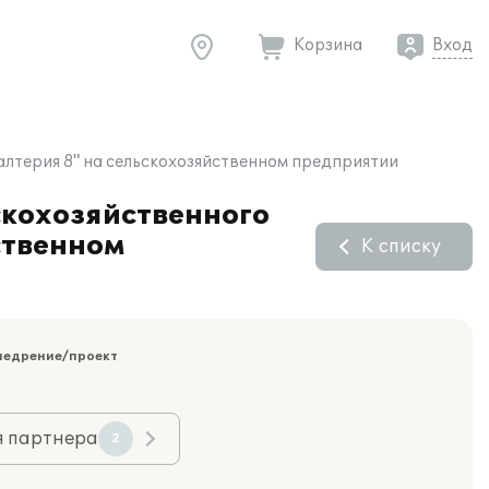
Корзина
Вход
алтерия 8" на сельскохозяйственном предприятии
кохозяйственного
ственном
К списку
недрение/проект
я партнера
2