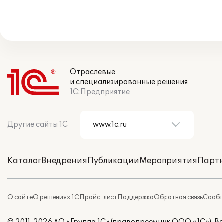
Отраслевые
и специализированные решения
1С:Предприятие
Другие сайты 1С
Каталог
Внедрения
Публикации
Мероприятия
Парт
О сайте
О решениях 1С
Прайс-лист
Поддержка
Обратная связь
Сообщ
© 2011-2026 АО «Группа 1С» (правопреемник ООО «1С»). 