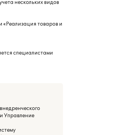
учета нескольких видов
и «Реализация товаров и
яется специалистами
внедренческого
 и Управление
истему