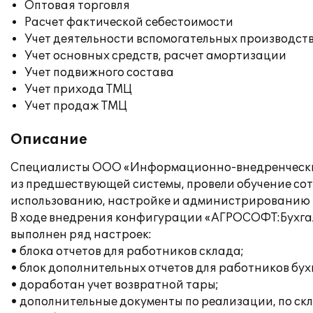
Оптовая торговля
Расчет фактической себестоимости
Учет деятельности вспомогательных производст
Учет основных средств, расчет амортизации
Учет подвижного состава
Учет прихода ТМЦ
Учет продаж ТМЦ
Описание
Специалисты ООО «Информационно-внедренческий 
из предшествующей системы, провели обучение со
использованию, настройке и администрированию 
В ходе внедрения конфигурации «АГРОСОФТ:Бухгал
выполнен ряд настроек:
• блока отчетов для работников склада;
• блок дополнительных отчетов для работников бух
• доработан учет возвратной тары;
• дополнительные документы по реализации, по скл