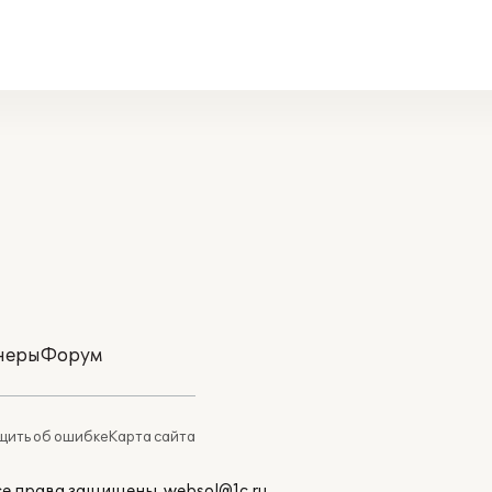
неры
Форум
ить об ошибке
Карта сайта
Все права защищены.
websol@1c.ru