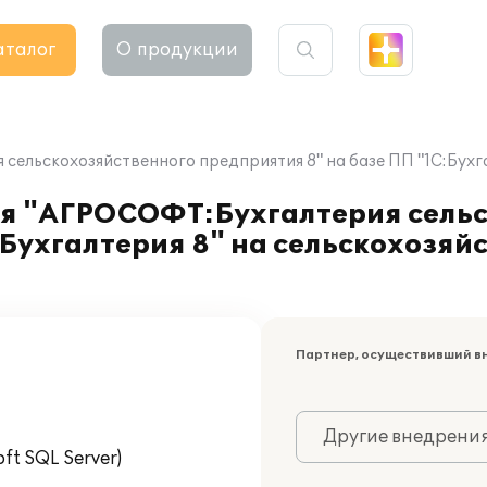
аталог
О продукции
ельскохозяйственного предприятия 8" на базе ПП "1С:Бухг
я "АГРОСОФТ:Бухгалтерия сельс
:Бухгалтерия 8" на сельскохозяй
Партнер, осуществивший в
Другие внедрени
t SQL Server)