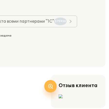
та всеми партнерами "1С"
575930
 задача
Отзыв клиента