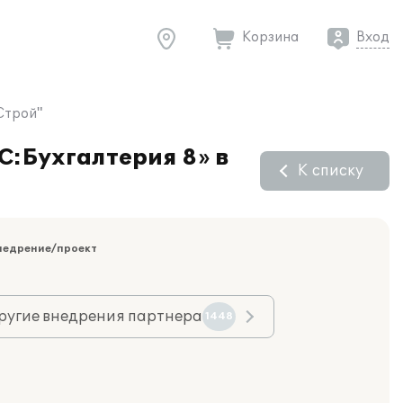
Корзина
Вход
Строй"
С:Бухгалтерия 8» в
К списку
недрение/проект
ругие внедрения партнера
1448