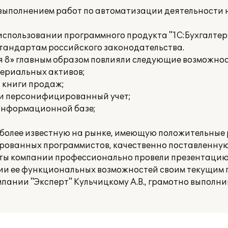
 выполнением работ по автоматизации деятельности
пользовании программного продукта "1С:Бухгалтери
стандартам российского законодательства.
я 8» главным образом повлияли следующие возможнос
териальных активов;
и книги продаж;
 и персонифицированный учет;
 информационной базе;
более известную на рынке, имеющую положительные
рованных программистов, качественно поставленную
ты компании профессионально провели презентацию
вии ее функциональных возможностей своим текущим 
ании "Эксперт" Кульчицкому А.В., грамотно выполни