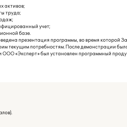
х активов;
ты труда;
родаж;
ифицированный учет;
ионной базе.
едена презентация программы, во время которой За
оим текущим потребностям. После демонстрации был
ООО «Эксперт» был установлен программный продукт
лов).