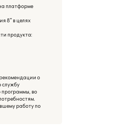
 на платформе
я 8" в целях
ти продукта:
 рекомендации о
 службу
 программы, во
потребностям.
вшему работу по