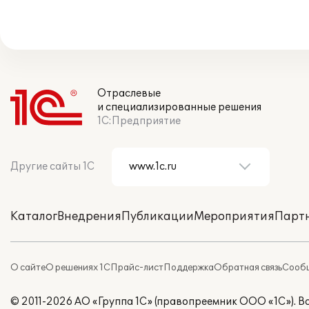
Отраслевые
и специализированные решения
1С:Предприятие
Другие сайты 1С
Каталог
Внедрения
Публикации
Мероприятия
Парт
О сайте
О решениях 1С
Прайс-лист
Поддержка
Обратная связь
Сообщ
© 2011-2026 АО «Группа 1С» (правопреемник ООО «1С»). 