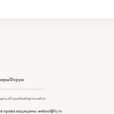
неры
Форум
ить об ошибке
Карта сайта
Все права защищены.
websol@1c.ru