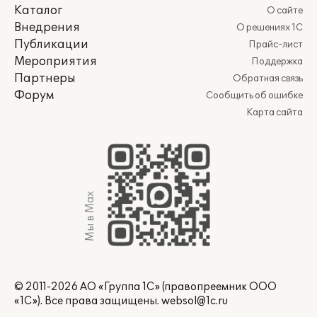
Каталог
О сайте
Внедрения
О решениях 1С
Публикации
Прайс-лист
Мероприятия
Поддержка
Партнеры
Обратная связь
Форум
Сообщить об ошибке
Карта сайта
Мы в Max
© 2011-2026 АО «Группа 1С» (правопреемник ООО
«1С»). Все права защищены.
websol@1c.ru