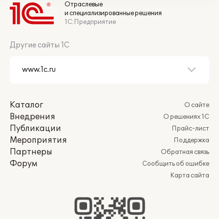
Отраслевые
и специализированные решения
1С:Предприятие
Другие сайты 1С
Каталог
О сайте
Внедрения
О решениях 1С
Публикации
Прайс-лист
Мероприятия
Поддержка
Партнеры
Обратная связь
Форум
Сообщить об ошибке
Карта сайта