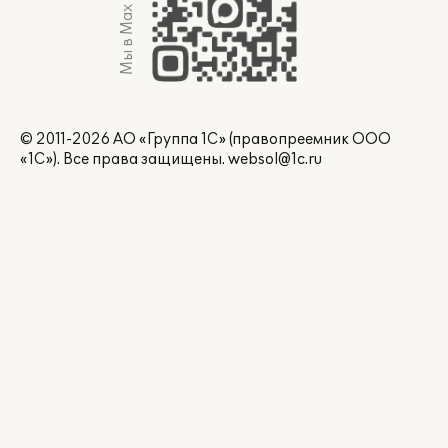
Мы в Max
© 2011-2026 АО «Группа 1С» (правопреемник ООО
«1С»). Все права защищены.
websol@1c.ru