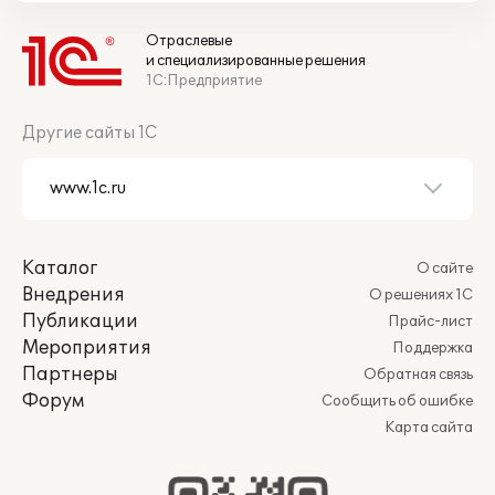
Отраслевые
и специализированные решения
1С:Предприятие
Другие сайты 1С
Каталог
О сайте
Внедрения
О решениях 1С
Публикации
Прайс-лист
Мероприятия
Поддержка
Партнеры
Обратная связь
Форум
Сообщить об ошибке
Карта сайта