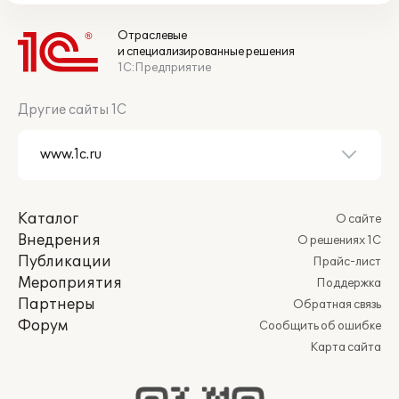
Отраслевые
и специализированные решения
1С:Предприятие
Другие сайты 1С
Каталог
О сайте
Внедрения
О решениях 1С
Публикации
Прайс-лист
Мероприятия
Поддержка
Партнеры
Обратная связь
Форум
Сообщить об ошибке
Карта сайта