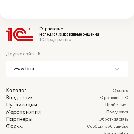
Отраслевые
и специализированные решения
1С:Предприятие
Другие сайты 1С
Каталог
О сайте
Внедрения
О решениях 1С
Публикации
Прайс-лист
Мероприятия
Поддержка
Партнеры
Обратная связь
Форум
Сообщить об ошибке
Карта сайта