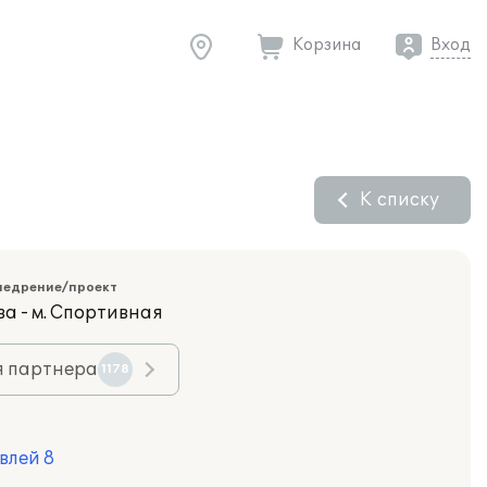
Корзина
Вход
К списку
недрение/проект
ва - м. Спортивная
я партнера
1178
влей 8