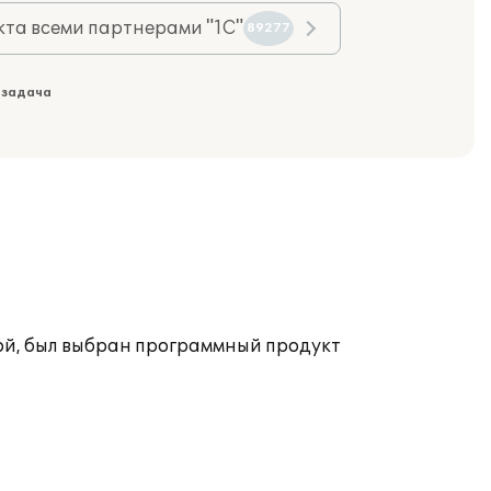
та всеми партнерами "1С"
89277
 задача
ой, был выбран программный продукт