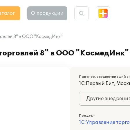
аталог
О продукции
говлей 8" в ООО "КосмедИнк"
торговлей 8" в ООО "КосмедИнк"
Партнер, осуществивший в
1С:Первый Бит, Моск
Другие внедрени
Продукт
1С:Управление торго