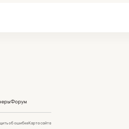
неры
Форум
ить об ошибке
Карта сайта