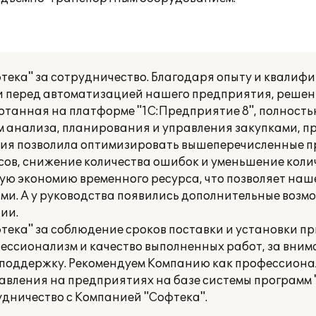
ека" за сотрудничество. Благодаря опыту и квалиф
ли перед автоматизацией нашего предприятия, решен
танная на платформе "1С:Предприятие 8", полность
м анализа, планирования и управления закупками, 
ия позволила оптимизировать вышеперечисленные п
сов, снижение количества ошибок и уменьшение коли
ую экономию временного ресурса, что позволяет наш
ами. А у руководства появились дополнительные возм
ии.
ека" за соблюдение сроков поставки и установки п
ессионализм и качество выполненных работ, за вни
 поддержку. Рекомендуем Компанию как профессиона
авления на предприятиях на базе системы программ 
удничество с Компанией "Софтека".