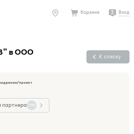
Корзина
Вход
8" в ООО
К списку
недрение/проект
я партнера
795