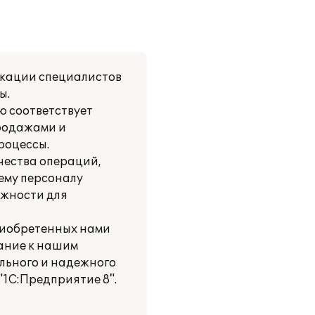
икации специалистов
ы.
ю соответствует
продажами и
роцессы.
чества операций,
ему персоналу
ожности для
риобретенных нами
мание к нашим
льного и надежного
"1С:Предприятие 8".