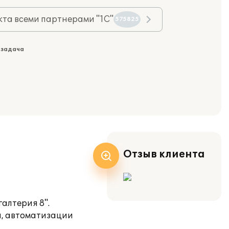
та всеми партнерами "1С"
575825
 задача
Отзыв клиента
алтерия 8".
и, автоматизации