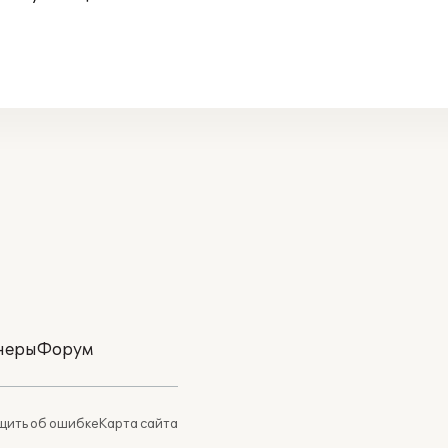
неры
Форум
ить об ошибке
Карта сайта