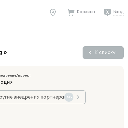
Корзина
Вход
а»
К списку
недрение/проект
зация
ругие внедрения партнера
1619