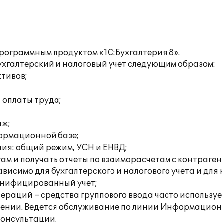
рограммным продуктом «1С:Бухгалтерия 8».
хгалтерский и налоговый учет следующим образом:
ктивов;
а оплаты труда;
аж;
формационной базе;
ия: общий режим, УСН и ЕНВД;
ам и получать отчеты по взаиморасчетам с контраге
висимо для бухгалтерского и налогового учета и для
онифицированный учет;
раций – средства группового ввода часто используе
ении. Ведется обслуживание по линии Информационн
консультации.