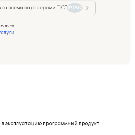
та всеми партнерами "1С"
575930
 задача
слуги
н в эксплуатацию программный продукт