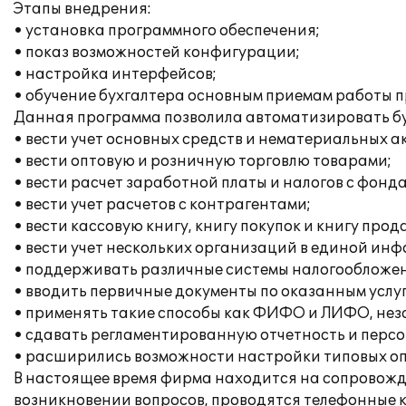
Этапы внедрения:
• установка программного обеспечения;
• показ возможностей конфигурации;
• настройка интерфейсов;
• обучение бухгалтера основным приемам работы п
Данная программа позволила автоматизировать бу
• вести учет основных средств и нематериальных а
• вести оптовую и розничную торговлю товарами;
• вести расчет заработной платы и налогов с фонд
• вести учет расчетов с контрагентами;
• вести кассовую книгу, книгу покупок и книгу прод
• вести учет нескольких организаций в единой ин
• поддерживать различные системы налогообложен
• вводить первичные документы по оказанным услуг
• применять такие способы как ФИФО и ЛИФО, неза
• сдавать регламентированную отчетность и перс
• расширились возможности настройки типовых опе
В настоящее время фирма находится на сопровожд
возникновении вопросов, проводятся телефонные 