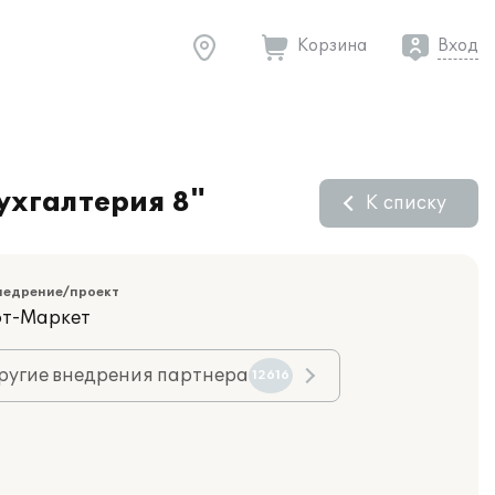
Корзина
Вход
ухгалтерия 8"
К списку
недрение/проект
фт-Маркет
ругие внедрения партнера
12616