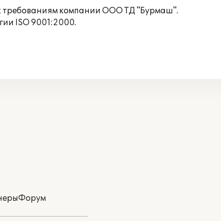
к требованиям компании ООО ТД "Бурмаш".
ии ISO 9001:2000.
неры
Форум