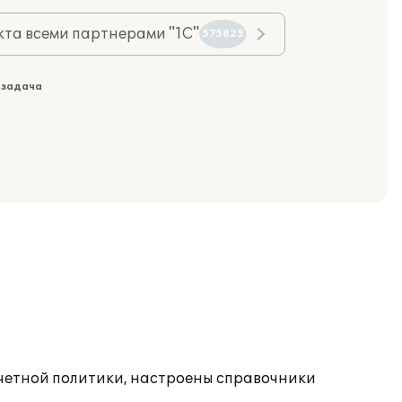
та всеми партнерами "1С"
575825
 задача
учетной политики, настроены справочники