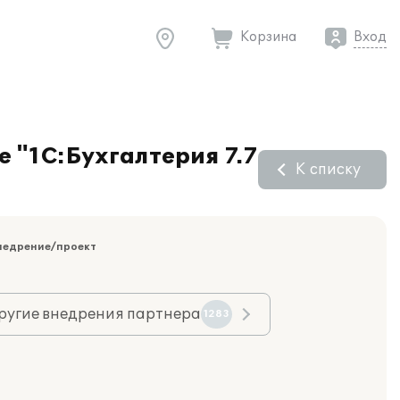
Корзина
Вход
 "1С:Бухгалтерия 7.7
К списку
недрение/проект
ругие внедрения партнера
1283