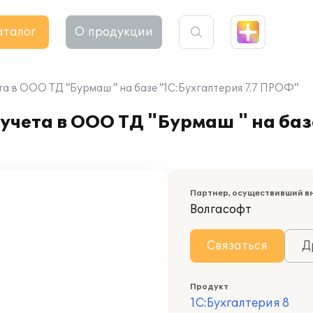
аталог
О продукции
а в ООО ТД "Бурмаш " на базе "1С:Бухгалтерия 7.7 ПРОФ"
чета в ООО ТД "Бурмаш " на базе
Партнер, осуществивший в
Волгасофт
Связаться
Д
Продукт
1С:Бухгалтерия 8