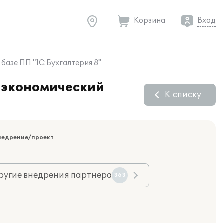
Корзина
Вход
базе ПП "1С:Бухгалтерия 8"
еэкономический
К списку
недрение/проект
ругие внедрения партнера
363