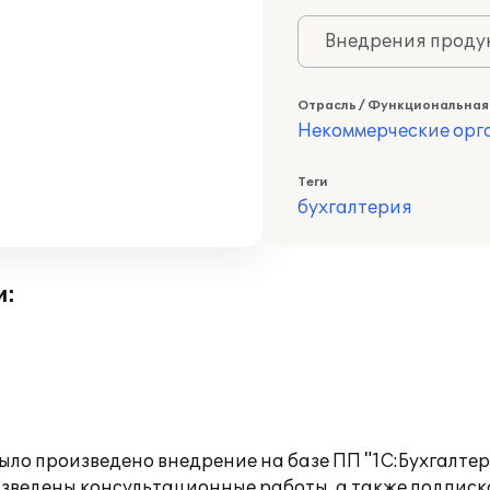
Внедрения продук
Отрасль / Функциональная
Некоммерческие ор
Теги
бухгалтерия
и:
ло произведено внедрение на базе ПП "1С:Бухгалтер
зведены консультационные работы, а также подписк