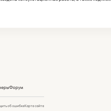
неры
Форум
ить об ошибке
Карта сайта