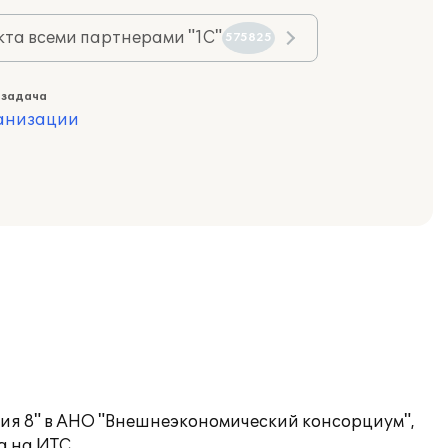
та всеми партнерами "1С"
575825
 задача
ганизации
ия 8" в АНО "Внешнеэкономический консорциум",
а на ИТС.