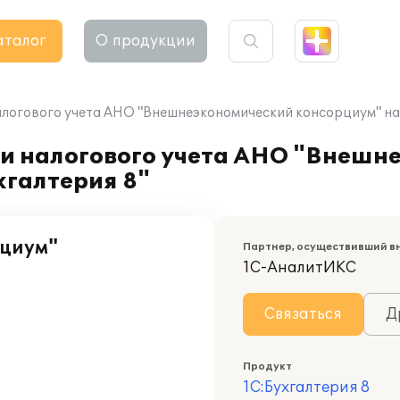
аталог
О продукции
алогового учета АНО "Внешнеэкономический консорциум" на 
 и налогового учета АНО "Внешн
хгалтерия 8"
рциум"
Партнер, осуществивший в
1С-АналитИКС
Связаться
Д
Продукт
1С:Бухгалтерия 8