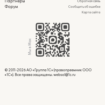
Партнеры
Обратная связь
Форум
Сообщить об ошибке
Карта сайта
Мы в Max
© 2011-2026 АО «Группа 1С» (правопреемник ООО
«1С»). Все права защищены.
websol@1c.ru