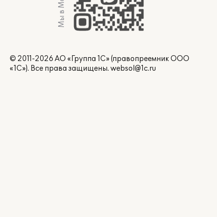
Мы в Max
© 2011-2026 АО «Группа 1С» (правопреемник ООО
«1С»). Все права защищены.
websol@1c.ru