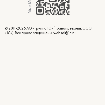
Мы в Max
© 2011-2026 АО «Группа 1С» (правопреемник ООО
«1С»). Все права защищены.
websol@1c.ru