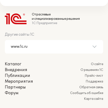
Отраслевые
и специализированные решения
1С:Предприятие
Другие сайты 1С
Каталог
О сайте
Внедрения
О решениях 1С
Публикации
Прайс-лист
Мероприятия
Поддержка
Партнеры
Обратная связь
Форум
Сообщить об ошибке
Карта сайта