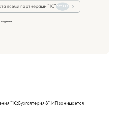
та всеми партнерами "1С"
575993
 задача
ния "1С:Бухгалтерия 8". ИП занимается