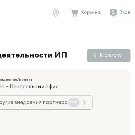
Корзина
Вход
 деятельности ИП
К списку
недрение/проект
ва – Центральный офис
ругие внедрения партнера
29151