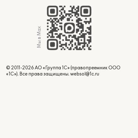
Мы в Max
© 2011-2026 АО «Группа 1С» (правопреемник ООО
«1С»). Все права защищены.
websol@1c.ru