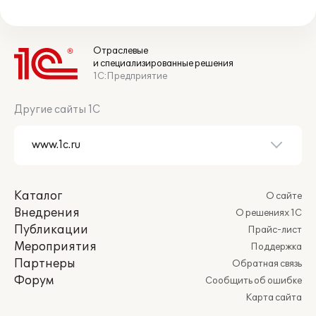
Отраслевые
и специализированные решения
1С:Предприятие
Другие сайты 1С
Каталог
О сайте
Внедрения
О решениях 1С
Публикации
Прайс-лист
Мероприятия
Поддержка
Партнеры
Обратная связь
Форум
Сообщить об ошибке
Карта сайта