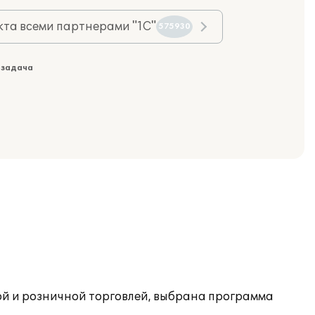
та всеми партнерами "1С"
575930
 задача
ой и розничной торговлей, выбрана программа