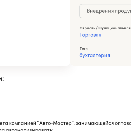
Внедрения продук
Отрасль / Функциональная
Торговля
Теги
бухгалтерия
и:
чета компанией "Авто-Мастер", занимающейся оптов
ла автоматизировать: