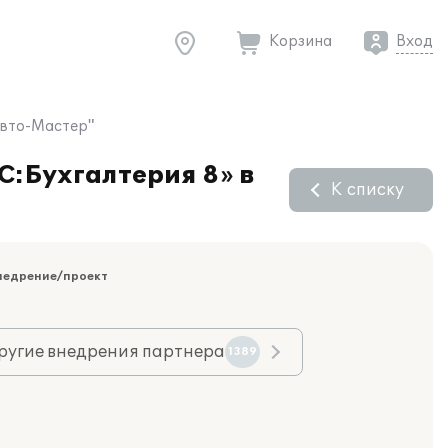
Корзина
Вход
Авто-Мастер"
С:Бухгалтерия 8» в
К списку
недрение/проект
ругие внедрения партнера
1389