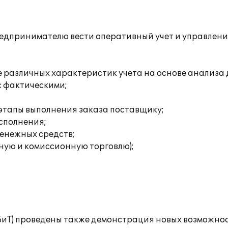
принимателю вести оперативный учет и управление 
зе различных характеристик учета на основе анализ
с фактическими;
 этапы выполнения заказа поставщику;
исполнения;
енежных средств;
ную и комиссионную торговлю);
(БиТ) проведены также демонстрация новых возможнос