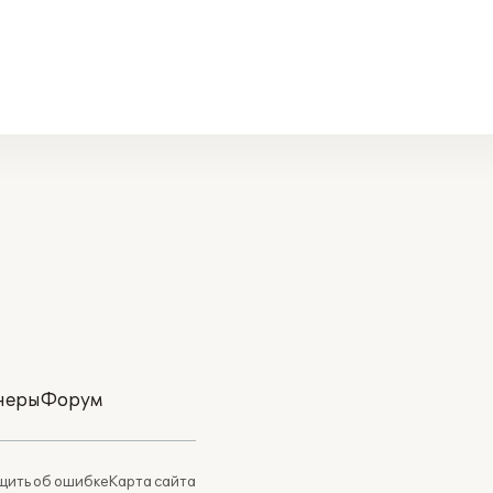
неры
Форум
ить об ошибке
Карта сайта