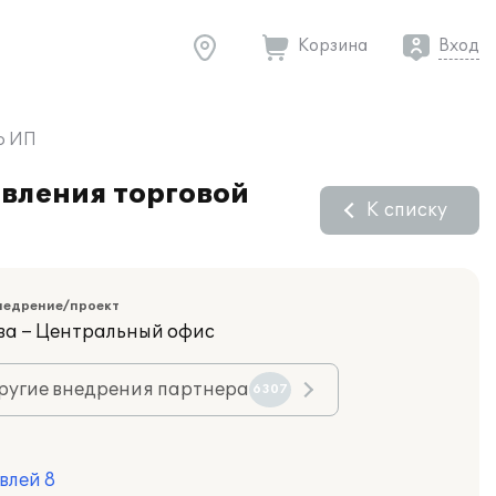
Корзина
Вход
ью ИП
авления торговой
К списку
недрение/проект
ва – Центральный офис
ругие внедрения партнера
6307
влей 8