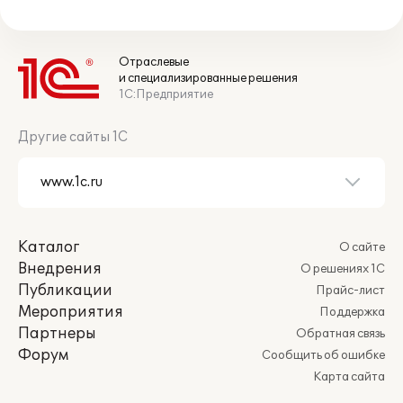
Отраслевые
и специализированные решения
1С:Предприятие
Другие сайты 1С
Каталог
О сайте
Внедрения
О решениях 1С
Публикации
Прайс-лист
Мероприятия
Поддержка
Партнеры
Обратная связь
Форум
Сообщить об ошибке
Карта сайта