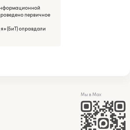
е информационной
 проведено первичное
я» (БиТ) оправдали
Мы в Max