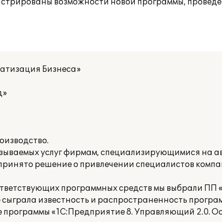
онстрированы возможности новой программы, провед
матизация Бизнеса»
д»
оизводство.
азываемых услуг фирмам, специализирующимися на а
принято решение о привлечении специалистов компан
ответствующих программных средств мы выбрали ПП «
 сыграла известность и распространенность програ
 программы «1С:Предприятие 8. Управляющий 2.0. О