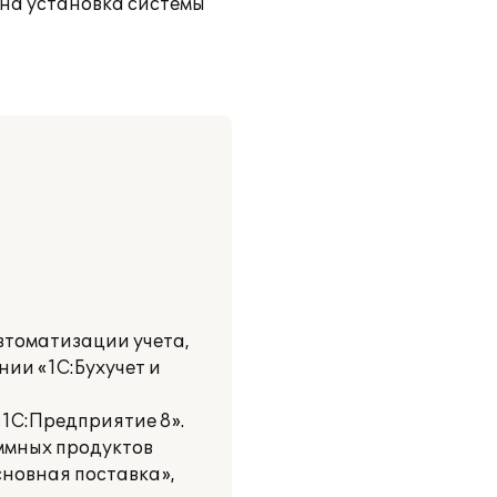
ена установка системы
втоматизации учета,
ии «1С:Бухучет и
1С:Предприятие 8».
ммных продуктов
сновная поставка»,