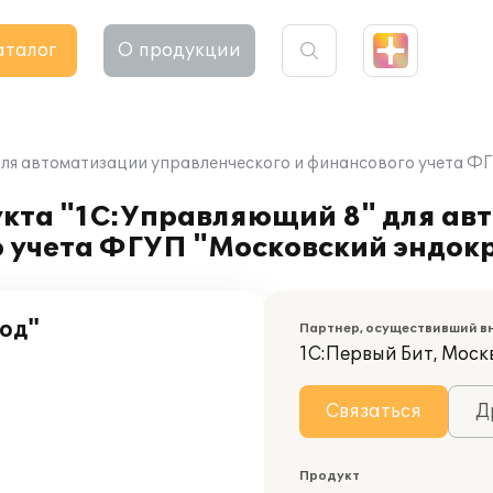
аталог
О продукции
ля автоматизации управленческого и финансового учета Ф
кта "1С:Управляющий 8" для ав
о учета ФГУП "Московский эндок
од"
Партнер, осуществивший в
1С:Первый Бит, Моск
Связаться
Д
Продукт