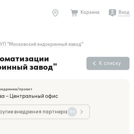
Корзина
Вход
ГУП "Московский эндокринный завод"
томатизации
К списку
ринный завод"
недрение/проект
ва – Центральный офис
ругие внедрения партнера
54