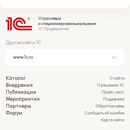
Отраслевые
и специализированные решения
1С:Предприятие
Другие сайты 1С
Каталог
О сайте
Внедрения
О решениях 1С
Публикации
Прайс-лист
Мероприятия
Поддержка
Партнеры
Обратная связь
Форум
Сообщить об ошибке
Карта сайта