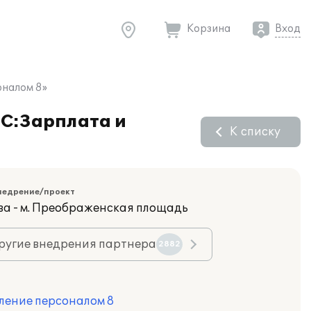
Корзина
Вход
оналом 8»
1С:Зарплата и
К списку
недрение/проект
ва - м. Преображенская площадь
ругие внедрения партнера
2882
ление персоналом 8