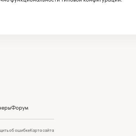
точно функциональности типовой конфигурации.
неры
Форум
ить об ошибке
Карта сайта