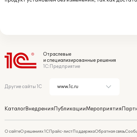
продукт установлен без изменений, так как доста
Отраслевые
и специализированные решения
1С:Предприятие
Другие сайты 1С
Каталог
Внедрения
Публикации
Мероприятия
Парт
О сайте
О решениях 1С
Прайс-лист
Поддержка
Обратная связь
Сообщ