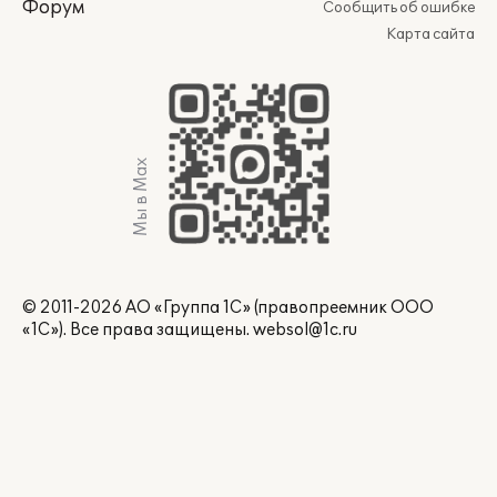
Форум
Сообщить об ошибке
Карта сайта
Мы в Max
© 2011-2026 АО «Группа 1С» (правопреемник ООО
«1С»). Все права защищены.
websol@1c.ru